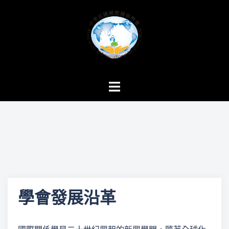
跳
至
主
要
內
容
Toggle
menu
學會發展沿革