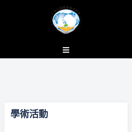
跳
至
主
要
內
容
Toggle
menu
學術活動