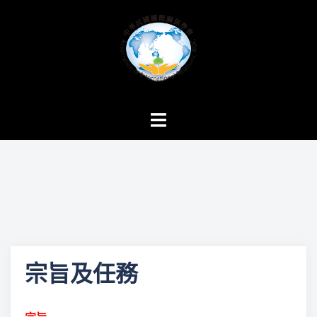
跳
至
主
要
內
容
Toggle
menu
宗旨及任務