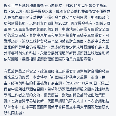
近期世界各地各種軍事衝突仍未稍歇，自2014年克里米亞半島危
機、2022年俄烏戰爭爆發以來，俄國與烏克蘭的雙邊衝突不僅造成
人員傷亡和平民流離失所，還引發全球安全局勢震盪，對國際政治
局勢影響甚鉅。以色列與巴勒斯坦2023年再度爆發衝突，加薩走廊
軍民也因軍事衝突再起而死傷無數，中東地區仍是當今影響安全局
勢的重要區域，其對中東地區和平與阿拉伯地區穩定至關重要。除
戰爭議題，近期全球經貿發展也呈現緊張對立局面，美歐中等大型
國家的經貿整合仍相當破碎，眾多經貿協定仍未獲得顯著進展。此
外半導體與先進科技、永續發展與環境等新興議題對全球政治影響
依然顯著，探索相關議題對理解國際政治具有重要意義。
有鑑於這些全球安全、政治和經濟上的重要問題當將對台灣的發展
帶來重要的影響，本會特以「新國際政經秩序之重構：軍事、民
主、經濟與科技的多重挑戰」為主題，於2024年11月08日（週五）
假台中長榮桂冠酒店召開，希望能透過理論與經驗之間的對話以及
學術工作者之間的交流，集思廣益，對政府與公部門做出政策建
議，也為台灣學界培養新一代國際議題的研究人才。本次會議地點
移師台中，由中華民國國際關係學會與國立中興大學國際政治研究
所共同主辦。