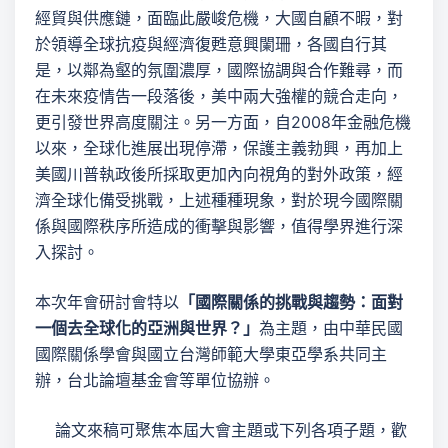
經貿與供應鏈，面臨此嚴峻危機，大國自顧不暇，對
於領導全球抗疫與經濟復甦意興闌珊，各國自行其
是，以鄰為壑的氛圍濃厚，國際協調與合作難尋，而
在未來疫情告一段落後，美中兩大強權的競合走向，
更引發世界高度關注。另一方面，自2008年金融危機
以來，全球化進展出現停滯，保護主義勃興，再加上
美國川普執政後所採取更加內向視角的對外政策，經
濟全球化備受挑戰，上述種種現象，對於現今國際關
係與國際秩序所造成的衝擊與影響，值得學界進行深
入探討。
本次年會研討會特以
「國際關係的挑戰與趨勢：面對
一個去全球化的亞洲與世界？」
為主題，由中華民國
國際關係學會與國立台灣師範大學東亞學系共同主
辦，台北論壇基金會等單位協辦。
論文來稿可聚焦本屆大會主題或下列各項子題，歡