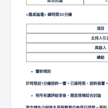
綜合討論
1
<
圓桌論壇> 總時間30分鐘
項目
主持人引
與談人
總結
響鈴規則
於時限前1分鐘按鈴一響。已達時限，按鈴兩響。
待所有講評結束後，開放現場綜合討論
發言請先介紹姓名與服務單位後再行提問。原則