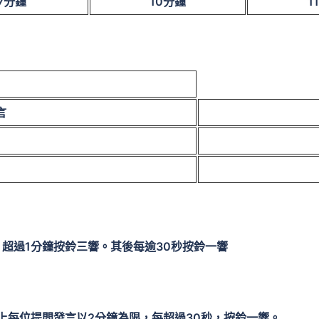
7
分鐘
10
分鐘
11
言
超過1分鐘按鈴三響。其後每逾30秒按鈴一響
上每位提問發言以2分鐘為限，每超過30秒，按鈴一響。