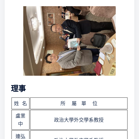
理事
姓 名
所 屬 單 位
盧業
政治大學外交學系教授
中
連弘