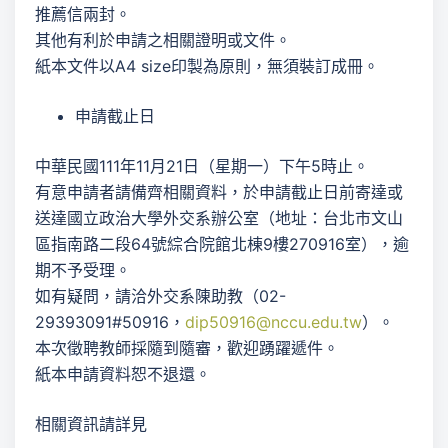
推薦信兩封。
其他有利於申請之相關證明或文件。
紙本文件以A4 size印製為原則，無須裝訂成冊。
申請截止日
中華民國111年11月21日（星期一）下午5時止。
有意申請者請備齊相關資料，於申請截止日前寄達或
送達國立政治大學外交系辦公室（地址：台北市文山
區指南路二段64號綜合院館北棟9樓270916室），逾
期不予受理。
如有疑問，請洽外交系陳助教（02-
29393091#50916，
dip50916@nccu.edu.tw
）。
本次徵聘教師採隨到隨審，歡迎踴躍遞件。
紙本申請資料恕不退還。
相關資訊請詳見