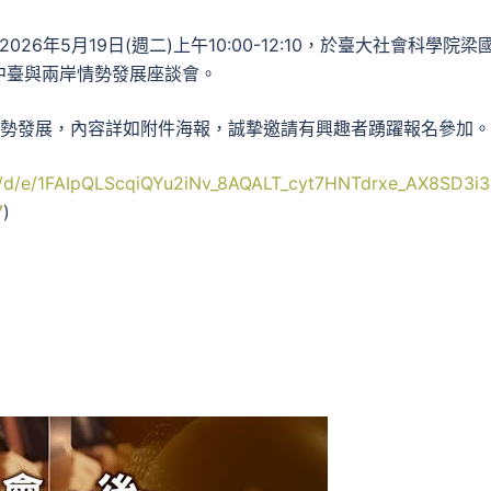
26年5月19日(週二)上午10:00-12:10，於臺大社會科學
中臺與兩岸情勢發展座談會。
情勢發展，內容詳如附件海報，誠摯邀請有興趣者踴躍報名參加。
ms/d/e/1FAIpQLScqiQYu2iNv_8AQALT_cyt7HNTdrxe_AX8SD3i
7
)