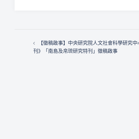
文
【徵稿啟事】中央研究院人文社會科學研究中
章
刊》「南島及帛琉研究特刊」徵稿啟事
導
覽