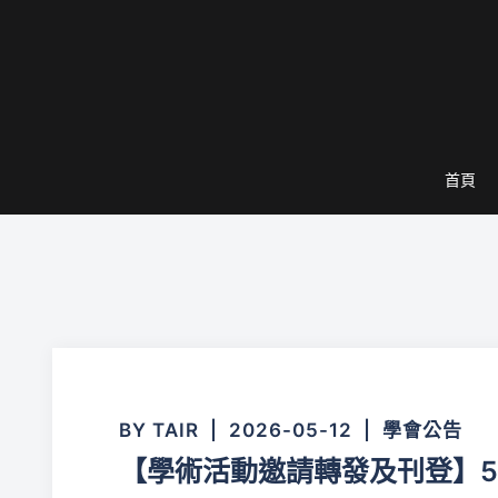
跳
至
主
要
內
容
首頁
BY
TAIR
2026-05-12
學會公告
【學術活動邀請轉發及刊登】5