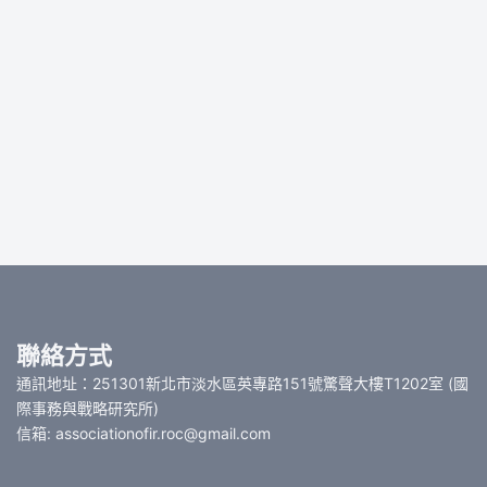
聯絡方式
通訊地址：251301新北市淡水區英專路151號驚聲大樓T1202室 (國
際事務與戰略研究所)
信箱: associationofir.roc@gmail.com