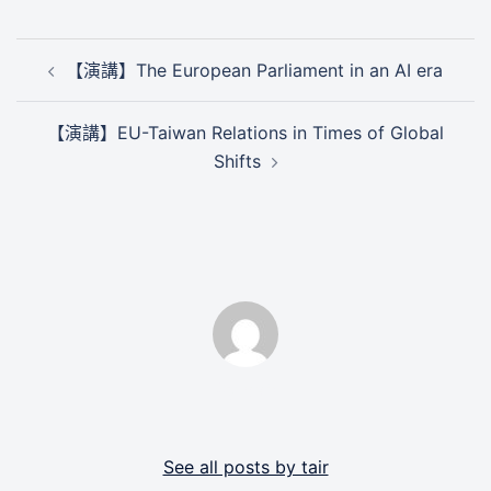
文
【演講】The European Parliament in an AI era
章
導
【演講】EU-Taiwan Relations in Times of Global
覽
Shifts
By tair
See all posts by tair