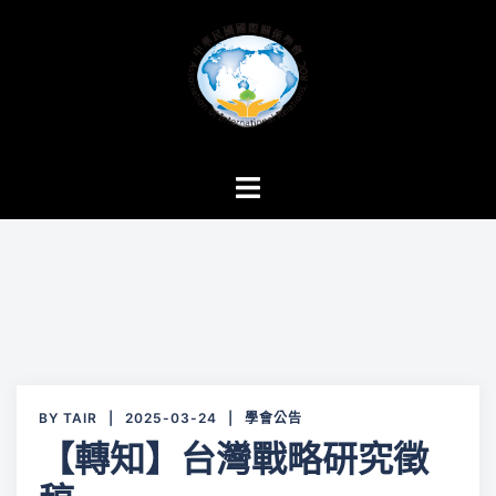
跳
至
主
要
內
容
Toggle
menu
BY
TAIR
2025-03-24
學會公告
【轉知】台灣戰略研究徵